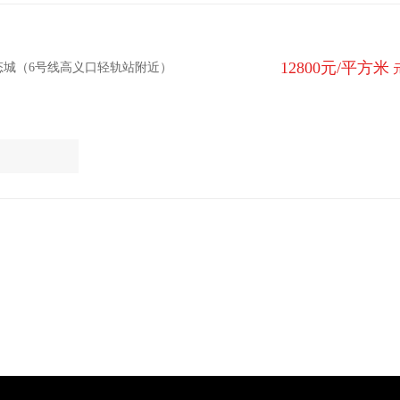
12800元/平方米
态城（6号线高义口轻轨站附近）