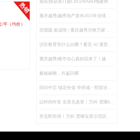
观宸|斩获第11届CREDWARD地建师设计大奖金奖
热销
重庆越秀|越秀地产发布2025年业绩：聚焦核心城市、财务安全稳健、保持千亿规模
元/平（均价）
庆团圆 叙温情 | 重庆越秀月映万家·宴和邻里活动温情落幕！
沙区教育凭什么出圈？看完 AI 课堂就懂了
重庆越秀|楼市信心真的回来了！越秀全国售楼处人气爆棚、五一假期单日劲销16亿
极核破晓，共鉴闪耀
回归中芯 锚定价值 华侨城・熙宸诠释新规好房的资产逻辑
以时间作答 实景见真章｜万科·雲曜6月25日实景示范区全开，兑现理想改善生活
所见即所得！万科·雲曜实景示范区开放，配套、园林、功能空间提前兑现