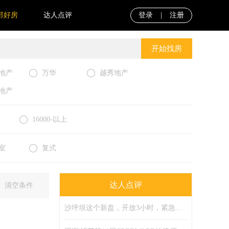
部好房
达人点评
登录
|
注册
开始找房
地产
万华
越秀地产
地产
16000-以上
室
复式
达人点评
清空条件
沙坪坝这个新盘，开放3小时，紧急限流！