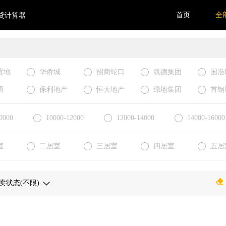
首页
全
贷计算器
置地
华侨城
招商蛇口
凯德集团
国浩
园
保利地产
恒大地产
绿地集团
首钢
0000
10000-12000
12000-14000
14000-16000
室
二居室
三居室
四居室
五居