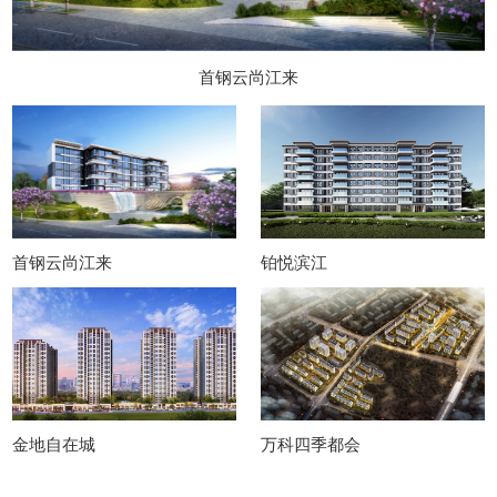
首钢云尚江来
首钢云尚江来
铂悦滨江
金地自在城
万科四季都会