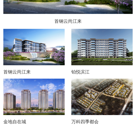
首钢云尚江来
首钢云尚江来
铂悦滨江
金地自在城
万科四季都会