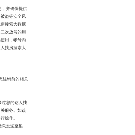
息，并确保提供
号被盗等安全风
找房搜索大数据
，二次放号的用
续使用，帐号内
达人找房搜索大
您注销前的相关
录过您的达人找
相关服务。如该
进行操作。
信息发送至银