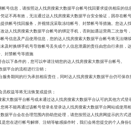
房网帐号信息，请按照达人找房搜索大数据平台帐号找回要求提供相应的信
一凭证不再有效，无法通过达人找房搜索大数据平台安全验证，因存在帐
绝提供帐号找回服务，并视情况采取冻结帐号、封禁帐号等措施。您达人
更改达人找房搜索大数据平台帐号的绑定手机，否则如遇运营商二次放号
部帐号信息及产品使用信息，您的达人找房搜索大数据平台帐号将无法继
因未及时换绑手机号导致帐号丢失或个人信息泄露的责任由您自行承担，
号、封禁帐号等措施
，符合以下条件的，您可以申请注销您的达人找房搜索大数据平台帐号。
数据平台的流程进行注销；
台服务期间的行为承担相应责任，同时达人找房搜索大数据平台仍可保存
会员权益等将无法恢复或提供；
房搜索大数据平台帐号或未通过达人找房搜索大数据平台认可的其他方式登
，您将不能再通过该帐号登录名登录达人找房搜索大数据平台网站或使用
大数据平台会在合理范围内协助您处理，请您按照达人找房网提示的方式
尤其是您在进行帐号解绑、注销等敏感操作时，我们会将您提交的个人身份