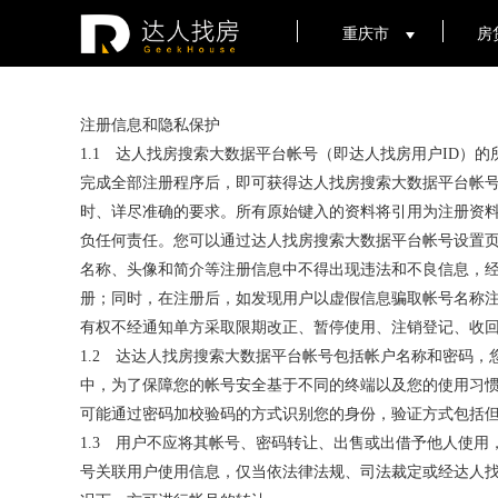
重庆市
房
注册信息和隐私保护
1.1 达人找房搜索大数据平台帐号（即达人找房用户ID
完成全部注册程序后，即可获得达人找房搜索大数据平台帐
时、详尽准确的要求。所有原始键入的资料将引用为注册资
负任何责任。您可以通过达人找房搜索大数据平台帐号设置
名称、头像和简介等注册信息中不得出现违法和不良信息，
册；同时，在注册后，如发现用户以虚假信息骗取帐号名称
有权不经通知单方采取限期改正、暂停使用、注销登记、收
1.2 达达人找房搜索大数据平台帐号包括帐户名称和密码
中，为了保障您的帐号安全基于不同的终端以及您的使用习
可能通过密码加校验码的方式识别您的身份，验证方式包括
1.3 用户不应将其帐号、密码转让、出售或出借予他人使
号关联用户使用信息，仅当依法律法规、司法裁定或经达人