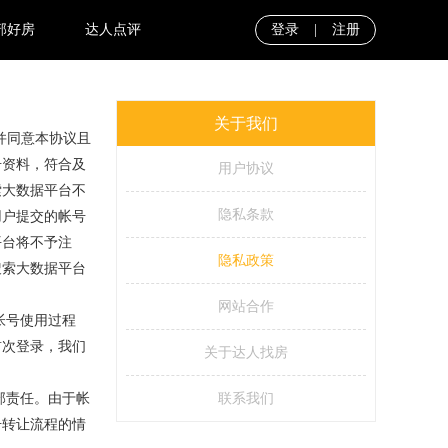
部好房
达人点评
登录
|
注册
关于我们
并同意本协议且
册资料，符合及
用户协议
索大数据平台不
隐私条款
用户提交的帐号
平台将不予注
隐私政策
搜索大数据平台
网站合作
帐号使用过程
首次登录，我们
关于达人找房
部责任。由于帐
联系我们
号转让流程的情