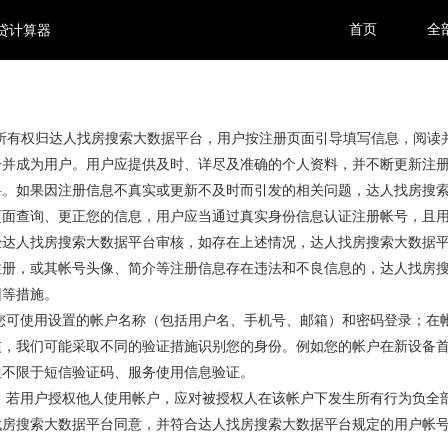
首页
全
贷计算器
）的所有权归达人找房搜索大数据平台，用户按注册页面引导填写信息，阅读
号并成为用户。用户应提供及时、详尽及准确的个人资料，并不断更新注
料。如果因注册信息不真实或更新不及时而引发的相关问题，达人找房搜
页面查询、更正您的信息，用户应当通过真实身份信息认证注册帐号，且
经达人找房搜索大数据平台审核，如存在上述情况，达人找房搜索大数据
注册，或其帐号头像、简介等注册信息存在违法和不良信息的，达人找房
回等措施。
，您可使用设置的帐户名称（包括用户名、手机号、邮箱）和密码登录；在
惯，我们可能采取不同的验证措施识别您的身份。例如您的帐户在新设备
但不限于短信验证码、服务使用信息验证。
用，若用户授权他人使用帐户，应对被授权人在该帐户下发生所有行为负全
找房搜索大数据平台同意，并符合达人找房搜索大数据平台规定的用户帐