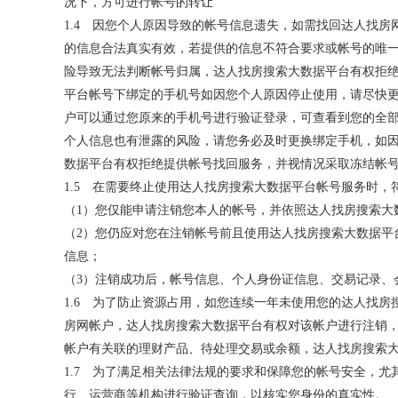
况下，方可进行帐号的转让
1.4 因您个人原因导致的帐号信息遗失，如需找回达人找
的信息合法真实有效，若提供的信息不符合要求或帐号的唯
险导致无法判断帐号归属，达人找房搜索大数据平台有权拒
平台帐号下绑定的手机号如因您个人原因停止使用，请尽快
户可以通过您原来的手机号进行验证登录，可查看到您的全
个人信息也有泄露的风险，请您务必及时更换绑定手机，如
数据平台有权拒绝提供帐号找回服务，并视情况采取冻结帐
1.5 在需要终止使用达人找房搜索大数据平台帐号服务时
（1）您仅能申请注销您本人的帐号，并依照达人找房搜索大
（2）您仍应对您在注销帐号前且使用达人找房搜索大数据平
信息；
（3）注销成功后，帐号信息、个人身份证信息、交易记录、
1.6 为了防止资源占用，如您连续一年未使用您的达人找
房网帐户，达人找房搜索大数据平台有权对该帐户进行注销
帐户有关联的理财产品、待处理交易或余额，达人找房搜索
1.7 为了满足相关法律法规的要求和保障您的帐号安全，
行、运营商等机构进行验证查询，以核实您身份的真实性。