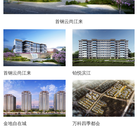
首钢云尚江来
首钢云尚江来
铂悦滨江
金地自在城
万科四季都会