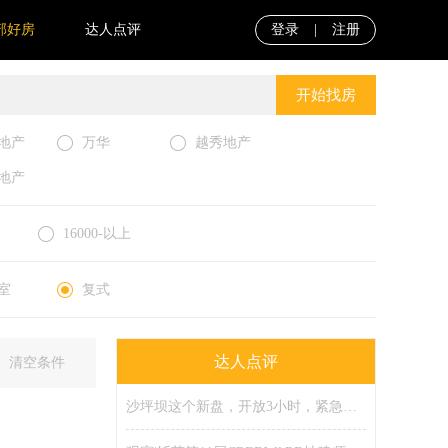
部好房
达人点评
登录
|
注册
开始找房
地产
万华
越秀地产
地产
16000-以上
室
复式
达人点评
清空条件
沙坪坝这个新盘，开放3小时，紧急限流！