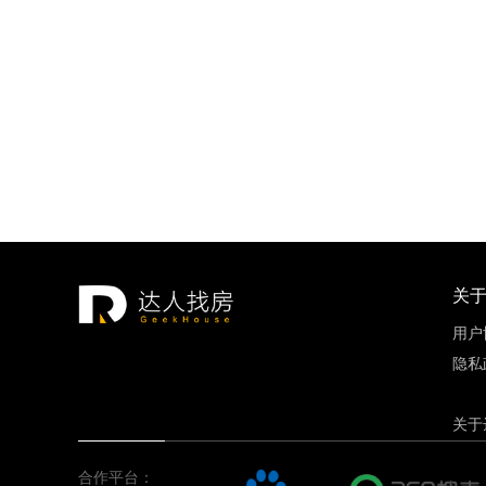
招商18
重庆市
建面约89.
关
用户
隐私
关于
合作平台：