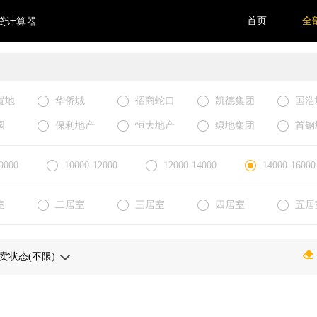
首页
全
贷计算器
置地
华侨城
招商蛇口
凯德集团
国浩
园
保利地产
恒大地产
绿地集团
首钢
0000
10000-12000
12000-14000
14000-16000
室
二居室
三居室
四居室
五居