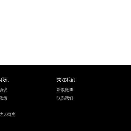
72
17500元/㎡
九龙坡区石桥铺5号线巴山站
73~141.2㎡
品牌房
轨道盘
三居室
于我们
关注我们
协议
新浪微博
政策
联系我们
达人找房