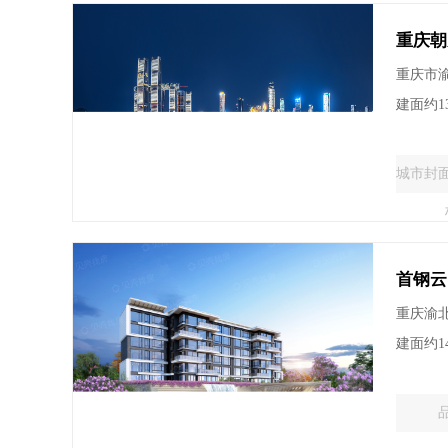
重庆朝
重庆市
建面约13
城市封
首钢云
重庆渝
建面约1