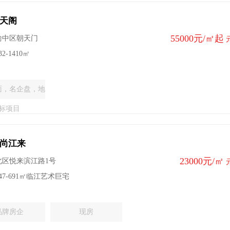
天阁
55000元/㎡起
渝中区朝天门
2-1410㎡
面，名企盘，地
标项目
尚江来
23000元/㎡
北区悦来滨江路1号
47-691㎡临江艺术巨宅
品牌房企
现房