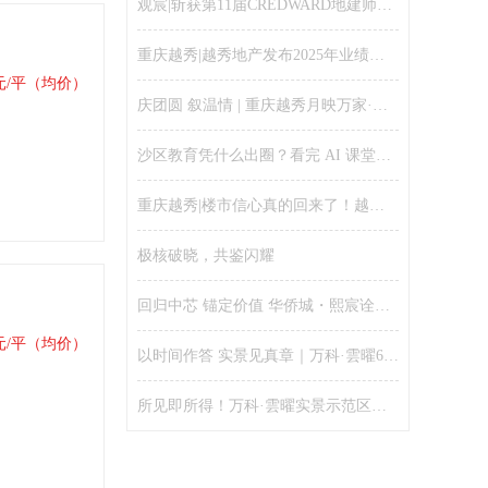
观宸|斩获第11届CREDWARD地建师设计大奖金奖
重庆越秀|越秀地产发布2025年业绩：聚焦核心城市、财务安全稳健、保持千亿规模
元/平（均价）
庆团圆 叙温情 | 重庆越秀月映万家·宴和邻里活动温情落幕！
沙区教育凭什么出圈？看完 AI 课堂就懂了
重庆越秀|楼市信心真的回来了！越秀全国售楼处人气爆棚、五一假期单日劲销16亿
极核破晓，共鉴闪耀
回归中芯 锚定价值 华侨城・熙宸诠释新规好房的资产逻辑
元/平（均价）
以时间作答 实景见真章｜万科·雲曜6月25日实景示范区全开，兑现理想改善生活
所见即所得！万科·雲曜实景示范区开放，配套、园林、功能空间提前兑现