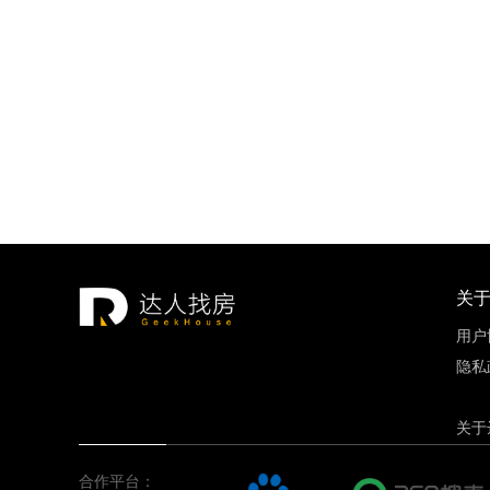
招商18
重庆市
建面约89.
关
用户
隐私
关于
合作平台：