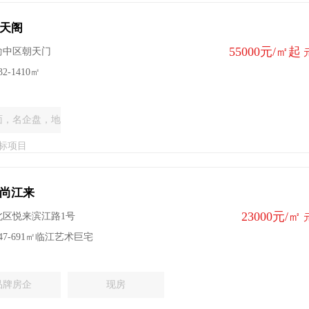
天阁
55000元/㎡起
渝中区朝天门
2-1410㎡
面，名企盘，地
标项目
尚江来
23000元/㎡
北区悦来滨江路1号
47-691㎡临江艺术巨宅
品牌房企
现房