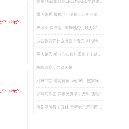
观宸|斩获第11届CREDWARD地建师设计大奖金奖
重庆越秀|越秀地产发布2025年业绩：聚焦核心城市、财务安全稳健、保持千亿规模
元/平（均价）
庆团圆 叙温情 | 重庆越秀月映万家·宴和邻里活动温情落幕！
沙区教育凭什么出圈？看完 AI 课堂就懂了
重庆越秀|楼市信心真的回来了！越秀全国售楼处人气爆棚、五一假期单日劲销16亿
极核破晓，共鉴闪耀
回归中芯 锚定价值 华侨城・熙宸诠释新规好房的资产逻辑
元/平（均价）
以时间作答 实景见真章｜万科·雲曜6月25日实景示范区全开，兑现理想改善生活
所见即所得！万科·雲曜实景示范区开放，配套、园林、功能空间提前兑现