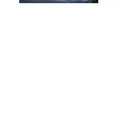
铂悦滨
渝北生
建面约99
金地自
重庆市大