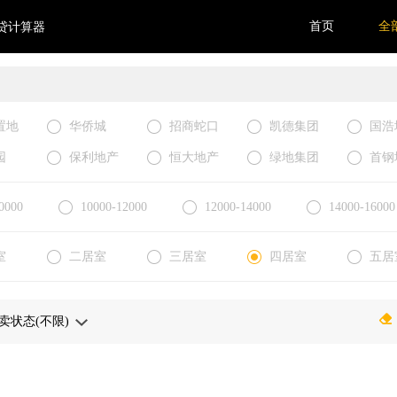
首页
全
贷计算器
置地
华侨城
招商蛇口
凯德集团
国浩
园
保利地产
恒大地产
绿地集团
首钢
0000
10000-12000
12000-14000
14000-16000
室
二居室
三居室
四居室
五居