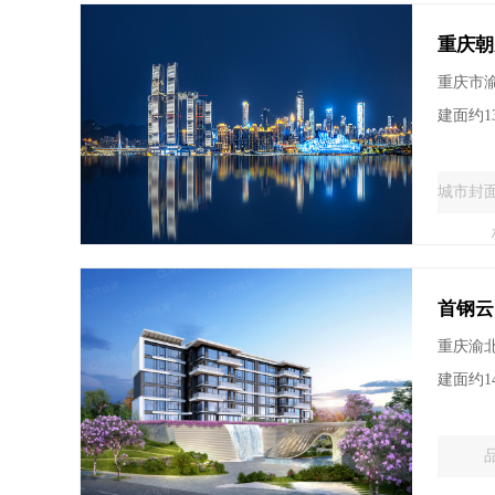
重庆朝
重庆市
建面约13
城市封
首钢云
重庆渝
建面约1