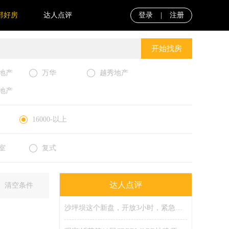
部好房
达人点评
登录
|
注册
开始找房
地产
万华
越秀地产
地产
16000-以上
室
复式
达人点评
清空条件
沙坪坝这个新盘，开放3小时，紧急限流！