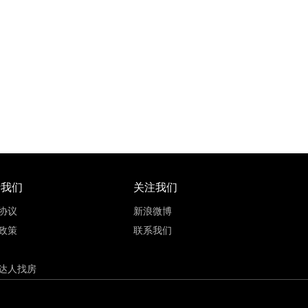
72
17500元/㎡
九龙坡区石桥铺5号线巴山站
73~141.2㎡
品牌房
轨道盘
三居室
于我们
关注我们
协议
新浪微博
政策
联系我们
达人找房