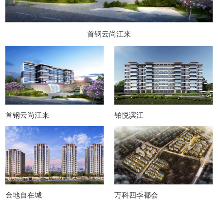
首钢云尚江来
首钢云尚江来
铂悦滨江
金地自在城
万科四季都会