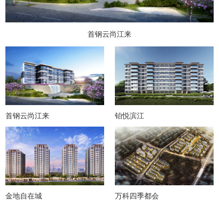
首钢云尚江来
首钢云尚江来
铂悦滨江
金地自在城
万科四季都会