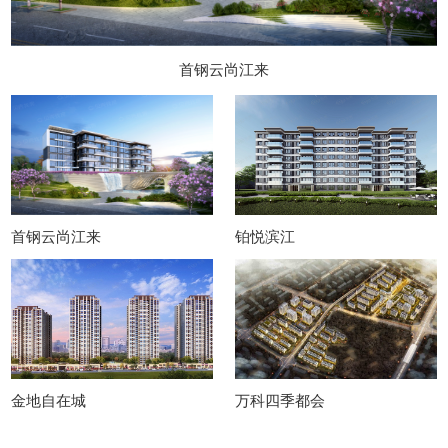
首钢云尚江来
首钢云尚江来
铂悦滨江
金地自在城
万科四季都会