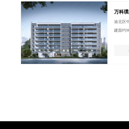
万科璞
渝北区
建面约9