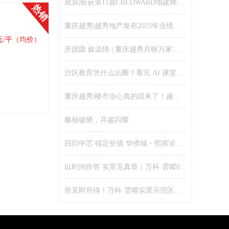
观宸|斩获第11届CREDWARD地建师设计大奖金奖
热销
重庆越秀|越秀地产发布2025年业绩：聚焦核心城市、财务安全稳健、保持千亿规模
元/平（均价）
庆团圆 叙温情 | 重庆越秀月映万家·宴和邻里活动温情落幕！
沙区教育凭什么出圈？看完 AI 课堂就懂了
重庆越秀|楼市信心真的回来了！越秀全国售楼处人气爆棚、五一假期单日劲销16亿
极核破晓，共鉴闪耀
回归中芯 锚定价值 华侨城・熙宸诠释新规好房的资产逻辑
以时间作答 实景见真章｜万科·雲曜6月25日实景示范区全开，兑现理想改善生活
所见即所得！万科·雲曜实景示范区开放，配套、园林、功能空间提前兑现