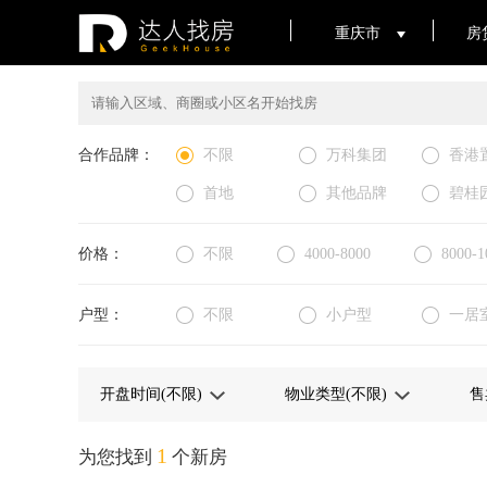
重庆市
房
合作品牌：
不限
万科集团
香港
首地
其他品牌
碧桂
价格：
不限
4000-8000
8000-1
户型：
不限
小户型
一居
1
为您找到
个新房