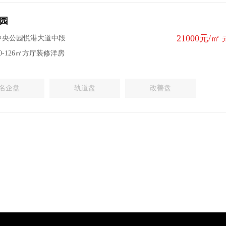
园
21000元/㎡
中央公园悦港大道中段
0-126㎡方厅装修洋房
名企盘
轨道盘
改善盘