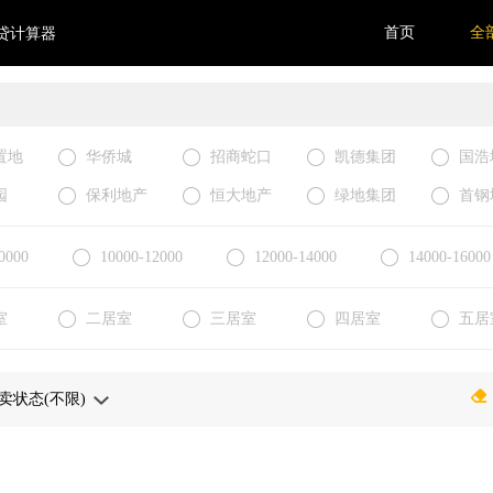
首页
全
贷计算器
置地
华侨城
招商蛇口
凯德集团
国浩
园
保利地产
恒大地产
绿地集团
首钢
0000
10000-12000
12000-14000
14000-16000
室
二居室
三居室
四居室
五居