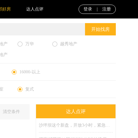
部好房
达人点评
登录
|
注册
开始找房
地产
万华
越秀地产
地产
16000-以上
室
复式
达人点评
清空条件
沙坪坝这个新盘，开放3小时，紧急限流！