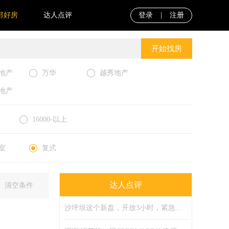
部好房
达人点评
登录
|
注册
开始找房
地产
万华
越秀地产
地产
16000-以上
室
复式
达人点评
清空条件
沙坪坝这个新盘，开放3小时，紧急限流！