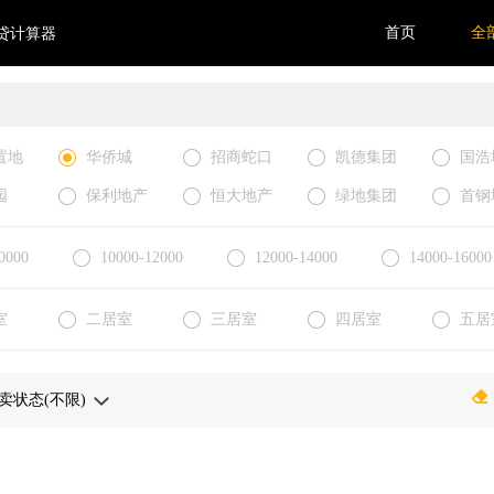
首页
全
贷计算器
置地
华侨城
招商蛇口
凯德集团
国浩
园
保利地产
恒大地产
绿地集团
首钢
0000
10000-12000
12000-14000
14000-16000
室
二居室
三居室
四居室
五居