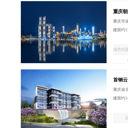
重庆朝
重庆市
建面约13
城市封
首钢云
重庆渝
建面约1