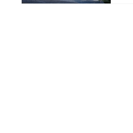
铂悦滨
渝北生
建面约99
金地自
重庆市大