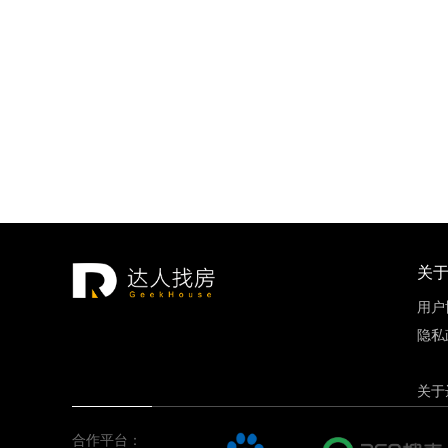
招商18
重庆市
建面约89.
关
用户
隐私
关于
合作平台：