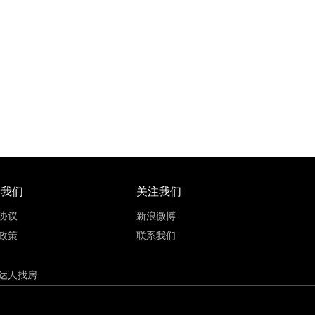
72
17500元/㎡
九龙坡区石桥铺5号线巴山站
73~141.2㎡
品牌房
轨道盘
三居室
于我们
关注我们
协议
新浪微博
政策
联系我们
达人找房