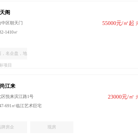
天阁
55000元/㎡起
渝中区朝天门
2-1410㎡
面，名企盘，地
标项目
尚江来
23000元/㎡
北区悦来滨江路1号
47-691㎡临江艺术巨宅
品牌房企
现房