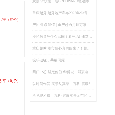
观宸|斩获第11届CREDWARD地建师设计大奖金奖
重庆越秀|越秀地产发布2025年业绩：聚焦核心城市、财务安全稳健、保持千亿规模
元/平（均价）
庆团圆 叙温情 | 重庆越秀月映万家·宴和邻里活动温情落幕！
沙区教育凭什么出圈？看完 AI 课堂就懂了
重庆越秀|楼市信心真的回来了！越秀全国售楼处人气爆棚、五一假期单日劲销16亿
极核破晓，共鉴闪耀
回归中芯 锚定价值 华侨城・熙宸诠释新规好房的资产逻辑
元/平（均价）
以时间作答 实景见真章｜万科·雲曜6月25日实景示范区全开，兑现理想改善生活
所见即所得！万科·雲曜实景示范区开放，配套、园林、功能空间提前兑现