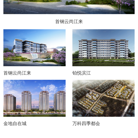
首钢云尚江来
首钢云尚江来
铂悦滨江
金地自在城
万科四季都会