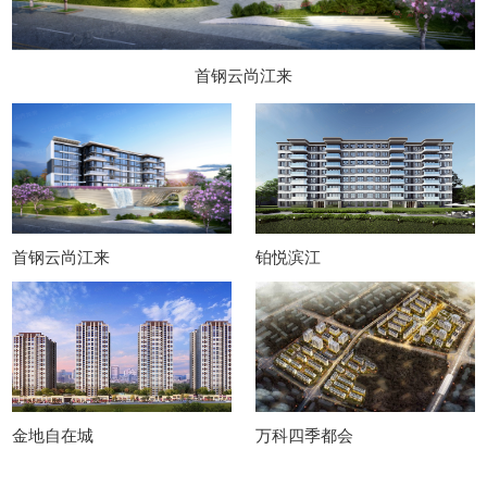
首钢云尚江来
首钢云尚江来
铂悦滨江
金地自在城
万科四季都会