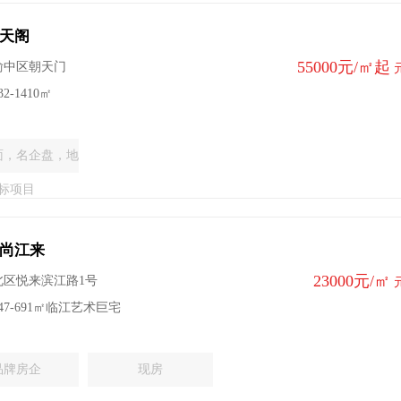
天阁
55000元/㎡起
渝中区朝天门
2-1410㎡
面，名企盘，地
标项目
尚江来
23000元/㎡
北区悦来滨江路1号
47-691㎡临江艺术巨宅
品牌房企
现房