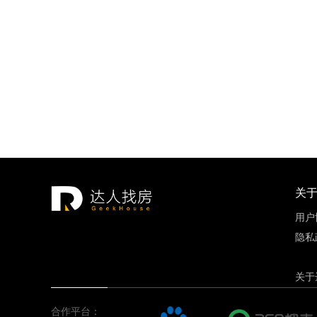
招商18
重庆市
建面约89.
关
用户
隐私
关于
合作平台：