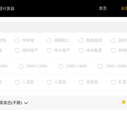
首页
全
贷计算器
置地
华侨城
招商蛇口
凯德集团
国浩
园
保利地产
恒大地产
绿地集团
首钢
0000
10000-12000
12000-14000
14000-16000
室
二居室
三居室
四居室
五居