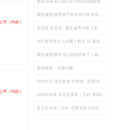
观宸|斩获第11届CREDWARD地建师设计大奖金奖
重庆越秀|越秀地产发布2025年业绩：聚焦核心城市、财务安全稳健、保持千亿规模
元/平（均价）
庆团圆 叙温情 | 重庆越秀月映万家·宴和邻里活动温情落幕！
沙区教育凭什么出圈？看完 AI 课堂就懂了
重庆越秀|楼市信心真的回来了！越秀全国售楼处人气爆棚、五一假期单日劲销16亿
极核破晓，共鉴闪耀
回归中芯 锚定价值 华侨城・熙宸诠释新规好房的资产逻辑
元/平（均价）
以时间作答 实景见真章｜万科·雲曜6月25日实景示范区全开，兑现理想改善生活
所见即所得！万科·雲曜实景示范区开放，配套、园林、功能空间提前兑现