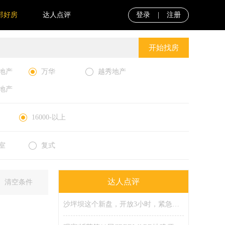
部好房
达人点评
登录
|
注册
开始找房
地产
万华
越秀地产
地产
16000-以上
室
复式
达人点评
清空条件
沙坪坝这个新盘，开放3小时，紧急限流！