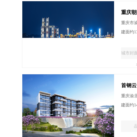
重庆朝
重庆市
建面约13
城市封
首钢云
重庆渝
建面约1