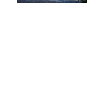
铂悦滨
渝北生
建面约99
金地自
重庆市大