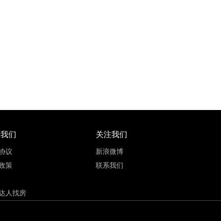
72
17500元/㎡
九龙坡区石桥铺5号线巴山站
73~141.2㎡
品牌房
轨道盘
三居室
于我们
关注我们
协议
新浪微博
政策
联系我们
达人找房