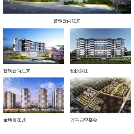
首钢云尚江来
首钢云尚江来
铂悦滨江
金地自在城
万科四季都会