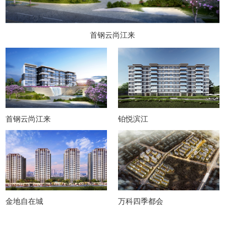
首钢云尚江来
首钢云尚江来
铂悦滨江
金地自在城
万科四季都会